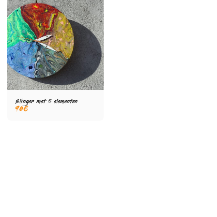
Slinger met 5 elementen
90
€