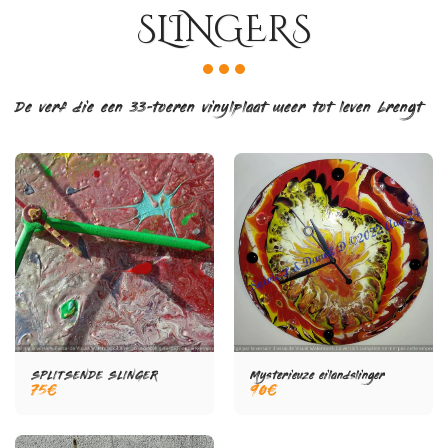
SLINGERS
De verf die een 33-toeren vinylplaat weer tot leven brengt
SPLITSENDE SLINGER
Mysterieuze eilandslinger
75
€
90
€