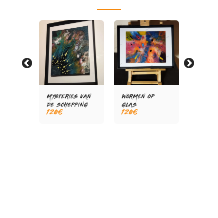
MYSTERIES VAN
WORMEN OP
GEBOOR
550
€
DE SCHEPPING
GLAS
120
€
120
€