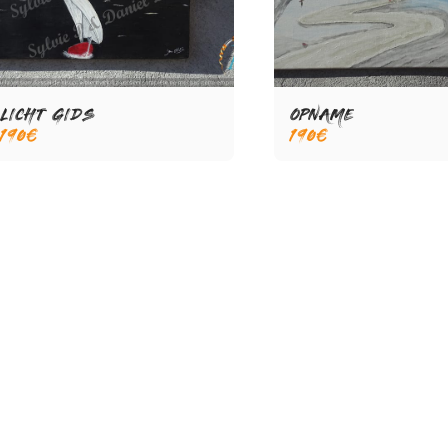
LICHT GIDS
OPNAME
190
€
190
€