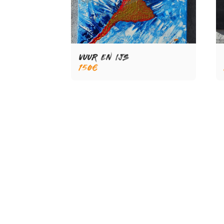
VUUR EN IJS
150
€