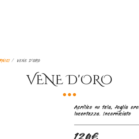
RNICI
VENE D'ORO
VENE D'ORO
Acrilico su tela, foglia o
lucentezza. Incorniciato
120
€