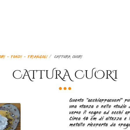
ORI - TONDI - TRIANGOLI
CATTURA CUORI
CATTURA CUORI
Questo "acchiappacuori" p
una stanza o nello studio 
verso il sogno ad occhi ap
Circa 40 cm di altezza e l
metallo ricoperta da spag