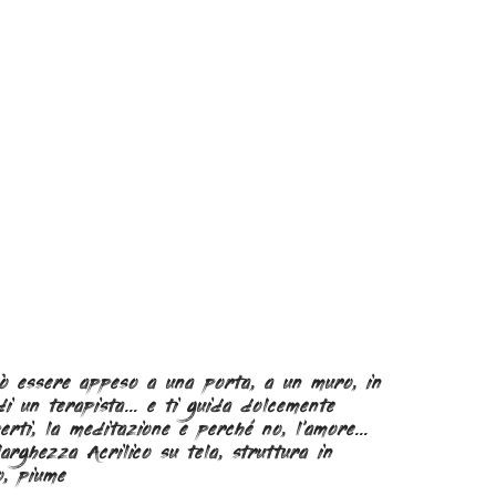
uò essere appeso a una porta, a un muro, in
di un terapista... e ti guida dolcemente
erti, la meditazione e perché no, l'amore...
arghezza Acrilico su tela, struttura in
o, piume