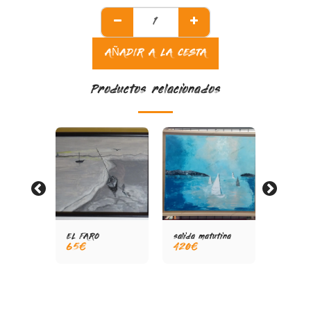
AÑADIR A LA CESTA
Productos relacionados
EL FARO
salida matutina
LA REG
65
€
420
€
480
€
A