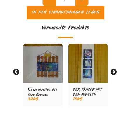
IN DEN EINKAUFSWAGEN LEGEN
Verwandte Produkte
KÜHE
Überschreiten Sie
DER TÄNZER MIT
HEILIG
LIGE
Ihre Grenzen
DEN JUWELEN
ODER H
320
€
150
€
120
€
KÜHE