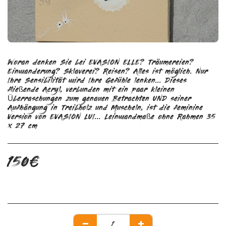
Woran denken Sie bei EVASION ELLE? Träumereien?
Einwanderung? Sklaverei? Reisen? Alles ist möglich. Nur
Ihre Sensibilität wird Ihre Gefühle lenken... Dieses
fließende Acryl, verbunden mit ein paar kleinen
Überraschungen zum genauen Betrachten UND seiner
Aufhängung in Treibholz und Muscheln, ist die feminine
Version von EVASION LUI... Leinwandmaße ohne Rahmen 35
x 27 cm
150
€