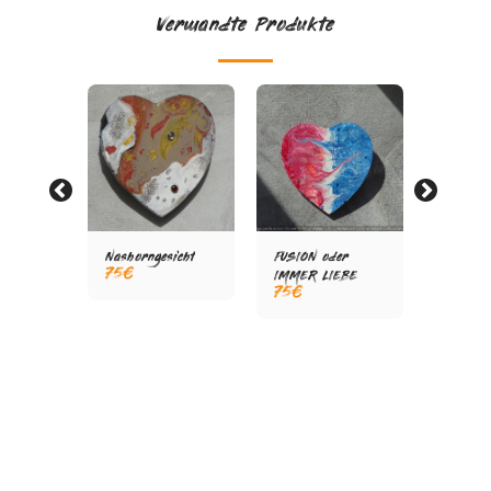
Verwandte Produkte
Nashorngesicht
FUSION oder
HEILEN
75
€
IMMER LIEBE
GEOMET
75
€
75
€
E