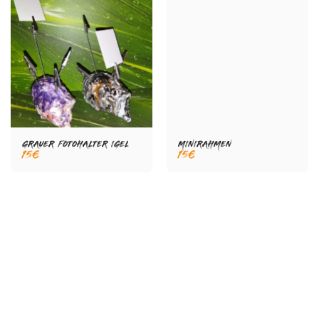
GRAUER FOTOHALTER IGEL
MINIRAHMEN
15
€
15
€