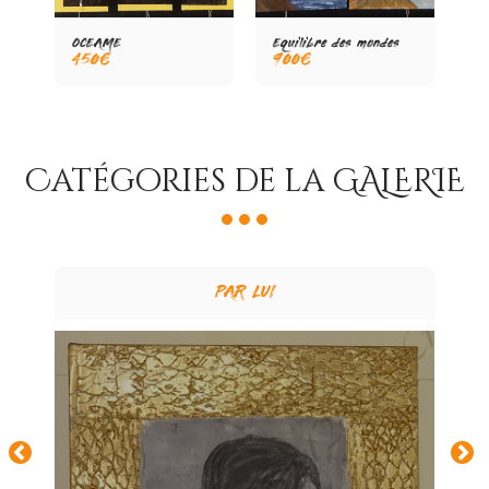
OCEAME
Equilibre des mondes
SE
450
€
900
€
8
Catégories de la GALERIE
PAR LUI