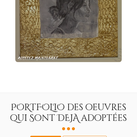
ACHETEZ MAINTENANT
AC
PORTFOLIO des oeuvres
qui Sont DEJA adoptées